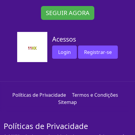
SEGUIR AGORA
Acessos
Login
Registrar-se
Políticas de Privacidade
Termos e Condições
Sitemap
Políticas de Privacidade