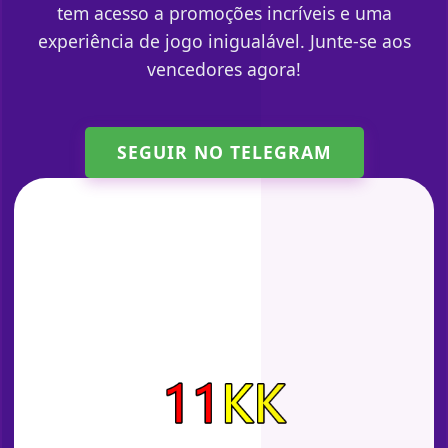
tem acesso a promoções incríveis e uma
experiência de jogo inigualável. Junte-se aos
vencedores agora!
SEGUIR NO TELEGRAM