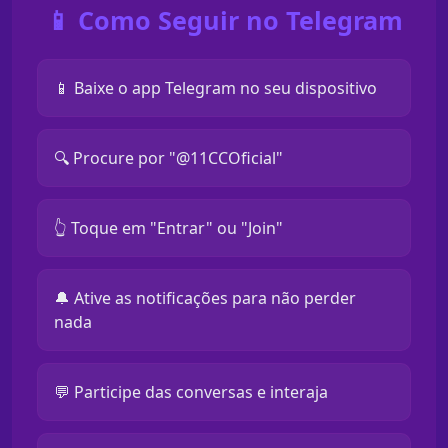
📱 Como Seguir no Telegram
📱 Baixe o app Telegram no seu dispositivo
🔍 Procure por "@11CCOficial"
👆 Toque em "Entrar" ou "Join"
🔔 Ative as notificações para não perder
nada
💬 Participe das conversas e interaja