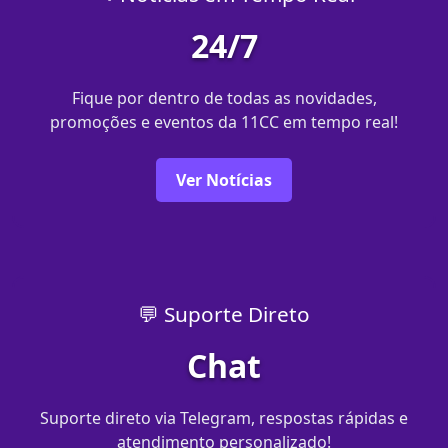
24/7
Fique por dentro de todas as novidades,
promoções e eventos da 11CC em tempo real!
Ver Notícias
💬 Suporte Direto
Chat
Suporte direto via Telegram, respostas rápidas e
atendimento personalizado!