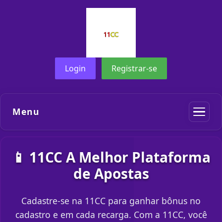
Login
Registrar-se
Menu
📱 11CC A Melhor Plataforma
de Apostas
Cadastre-se na 11CC para ganhar bônus no
cadastro e em cada recarga. Com a 11CC, você