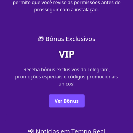
permite que você revise as permissões antes de
prosseguir com a instalação.
🎁 Bônus Exclusivos
VIP
Receba bônus exclusivos do Telegram,
promoções especiais e códigos promocionais
únicos!
Ver Bônus
📢 Notícias em Tempo Real