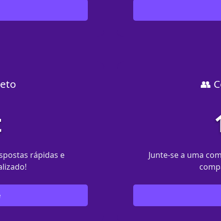
reto
👥 
t
espostas rápidas e
Junte-se a uma com
lizado!
compa
e