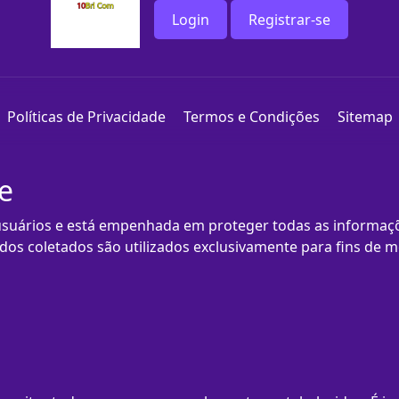
Login
Registrar-se
Políticas de Privacidade
Termos e Condições
Sitemap
de
 usuários e está empenhada em proteger todas as informaç
os coletados são utilizados exclusivamente para fins de m