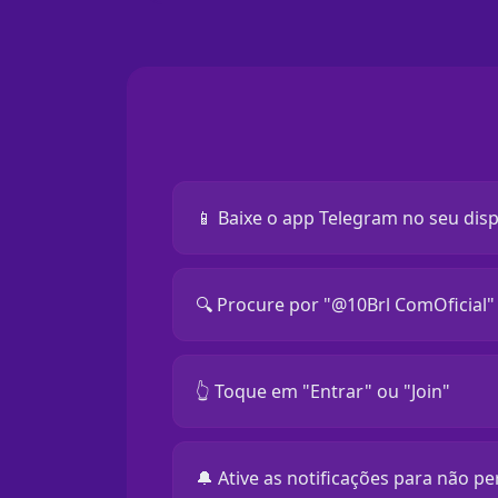
📱 Baixe o app Telegram no seu disp
🔍 Procure por "@10Brl ComOficial"
👆 Toque em "Entrar" ou "Join"
🔔 Ative as notificações para não p