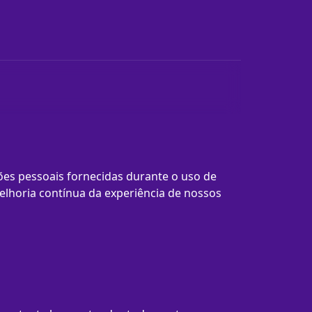
ões pessoais fornecidas durante o uso de
elhoria contínua da experiência de nossos