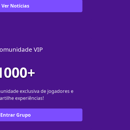
Ver Notícias
Comunidade VIP
1000+
unidade exclusiva de jogadores e
rtilhe experiências!
Entrar Grupo