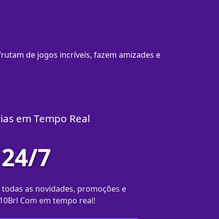
frutam de jogos incríveis, fazem amizades e
cias em Tempo Real
24/7
e todas as novidades, promoções e
 10Brl Com em tempo real!