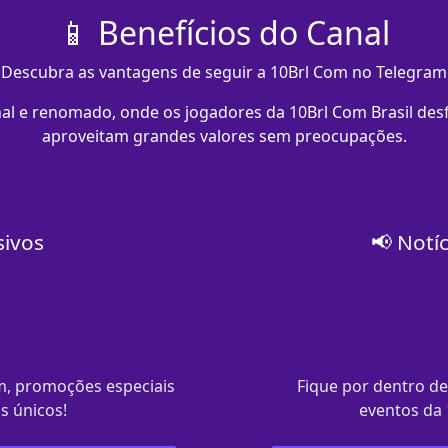
📱 Benefícios do Canal
Descubra as vantagens de seguir a 10Brl Com no Telegram
nal e renomado, onde os jogadores da 10Brl Com Brasil des
aproveitam grandes valores sem preocupações.
sivos
📢 Notí
m, promoções especiais
Fique por dentro d
s únicos!
eventos da