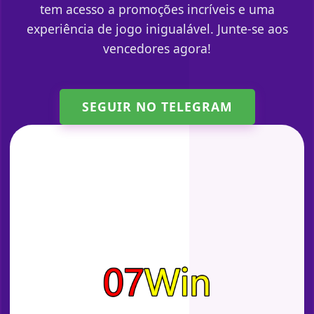
tem acesso a promoções incríveis e uma
experiência de jogo inigualável. Junte-se aos
vencedores agora!
SEGUIR NO TELEGRAM