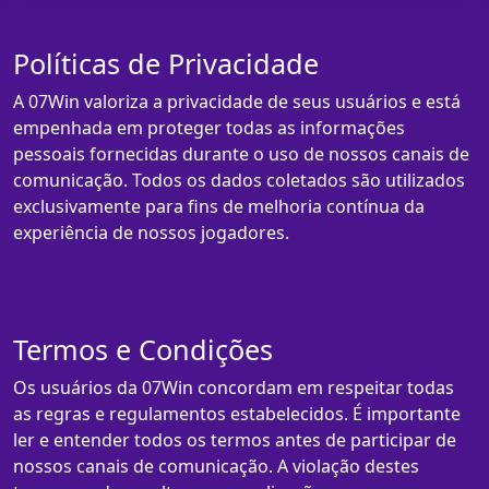
Políticas de Privacidade
A 07Win valoriza a privacidade de seus usuários e está
empenhada em proteger todas as informações
pessoais fornecidas durante o uso de nossos canais de
comunicação. Todos os dados coletados são utilizados
exclusivamente para fins de melhoria contínua da
experiência de nossos jogadores.
Termos e Condições
Os usuários da 07Win concordam em respeitar todas
as regras e regulamentos estabelecidos. É importante
ler e entender todos os termos antes de participar de
nossos canais de comunicação. A violação destes