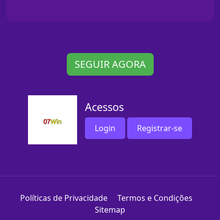
SEGUIR AGORA
Acessos
Login
Registrar-se
Políticas de Privacidade
Termos e Condições
Sitemap