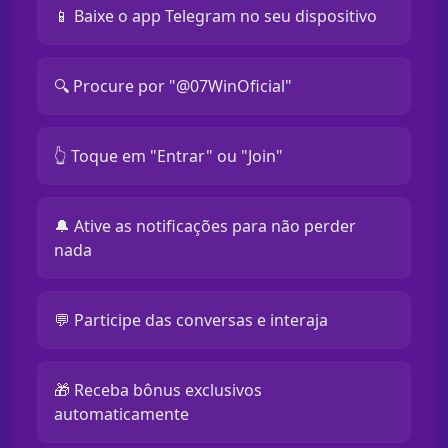
📱 Baixe o app Telegram no seu dispositivo
🔍 Procure por "@07WinOficial"
👆 Toque em "Entrar" ou "Join"
🔔 Ative as notificações para não perder
nada
💬 Participe das conversas e interaja
🎁 Receba bônus exclusivos
automaticamente